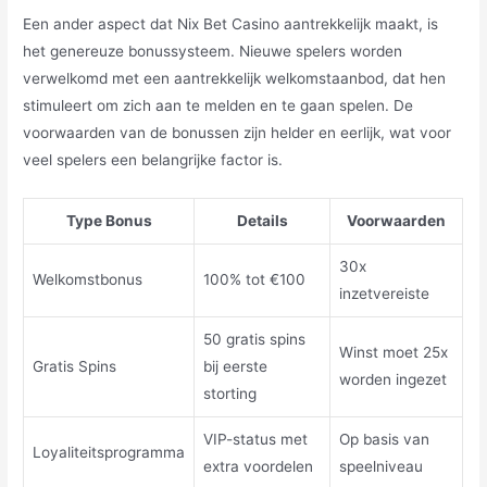
Een ander aspect dat Nix Bet Casino aantrekkelijk maakt, is
het genereuze bonussysteem. Nieuwe spelers worden
verwelkomd met een aantrekkelijk welkomstaanbod, dat hen
stimuleert om zich aan te melden en te gaan spelen. De
voorwaarden van de bonussen zijn helder en eerlijk, wat voor
veel spelers een belangrijke factor is.
Type Bonus
Details
Voorwaarden
30x
Welkomstbonus
100% tot €100
inzetvereiste
50 gratis spins
Winst moet 25x
Gratis Spins
bij eerste
worden ingezet
storting
VIP-status met
Op basis van
Loyaliteitsprogramma
extra voordelen
speelniveau