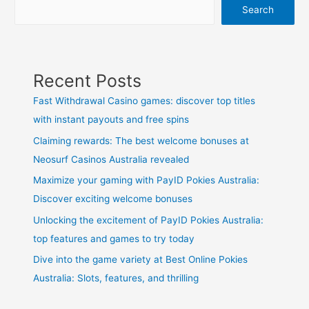
Search
Recent Posts
Fast Withdrawal Casino games: discover top titles
with instant payouts and free spins
Claiming rewards: The best welcome bonuses at
Neosurf Casinos Australia revealed
Maximize your gaming with PayID Pokies Australia:
Discover exciting welcome bonuses
Unlocking the excitement of PayID Pokies Australia:
top features and games to try today
Dive into the game variety at Best Online Pokies
Australia: Slots, features, and thrilling