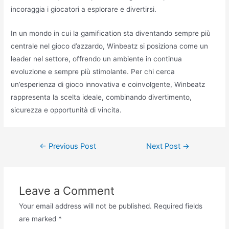
incoraggia i giocatori a esplorare e divertirsi.
In un mondo in cui la gamification sta diventando sempre più
centrale nel gioco d’azzardo, Winbeatz si posiziona come un
leader nel settore, offrendo un ambiente in continua
evoluzione e sempre più stimolante. Per chi cerca
un’esperienza di gioco innovativa e coinvolgente, Winbeatz
rappresenta la scelta ideale, combinando divertimento,
sicurezza e opportunità di vincita.
Post
←
Previous Post
Next Post
→
navigation
Leave a Comment
Your email address will not be published.
Required fields
are marked
*