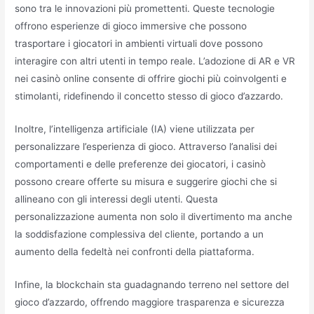
sono tra le innovazioni più promettenti. Queste tecnologie
offrono esperienze di gioco immersive che possono
trasportare i giocatori in ambienti virtuali dove possono
interagire con altri utenti in tempo reale. L’adozione di AR e VR
nei casinò online consente di offrire giochi più coinvolgenti e
stimolanti, ridefinendo il concetto stesso di gioco d’azzardo.
Inoltre, l’intelligenza artificiale (IA) viene utilizzata per
personalizzare l’esperienza di gioco. Attraverso l’analisi dei
comportamenti e delle preferenze dei giocatori, i casinò
possono creare offerte su misura e suggerire giochi che si
allineano con gli interessi degli utenti. Questa
personalizzazione aumenta non solo il divertimento ma anche
la soddisfazione complessiva del cliente, portando a un
aumento della fedeltà nei confronti della piattaforma.
Infine, la blockchain sta guadagnando terreno nel settore del
gioco d’azzardo, offrendo maggiore trasparenza e sicurezza