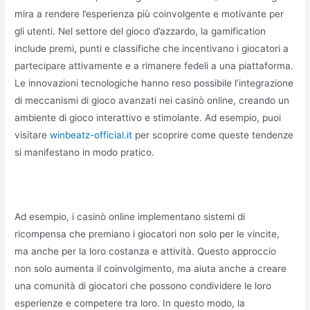
mira a rendere l’esperienza più coinvolgente e motivante per
gli utenti. Nel settore del gioco d’azzardo, la gamification
include premi, punti e classifiche che incentivano i giocatori a
partecipare attivamente e a rimanere fedeli a una piattaforma.
Le innovazioni tecnologiche hanno reso possibile l’integrazione
di meccanismi di gioco avanzati nei casinò online, creando un
ambiente di gioco interattivo e stimolante. Ad esempio, puoi
visitare
winbeatz-official.it
per scoprire come queste tendenze
si manifestano in modo pratico.
Ad esempio, i casinò online implementano sistemi di
ricompensa che premiano i giocatori non solo per le vincite,
ma anche per la loro costanza e attività. Questo approccio
non solo aumenta il coinvolgimento, ma aiuta anche a creare
una comunità di giocatori che possono condividere le loro
esperienze e competere tra loro. In questo modo, la