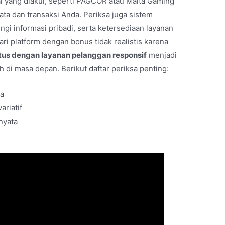
onal yang diakui, seperti PAGCOR atau Malta Gaming
ta dan transaksi Anda. Periksa juga sistem
gi informasi pribadi, serta ketersediaan layanan
ri platform dengan bonus tidak realistis karena
itus dengan layanan pelanggan responsif
menjadi
 di masa depan. Berikut daftar periksa penting:
ya
ariatif
nyata