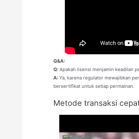
Q&A:
Q:
Apakah lisensi menjamin keadilan 
A:
Ya, karena regulator mewajibkan 
bersertifikat untuk setiap permainan.
Metode transaksi cepa