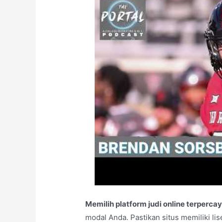
Memilih platform judi online terperca
modal Anda. Pastikan situs memiliki lis