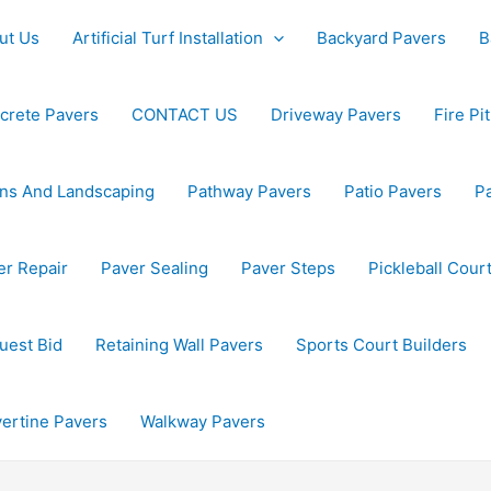
ut Us
Artificial Turf Installation
Backyard Pavers
B
crete Pavers
CONTACT US
Driveway Pavers
Fire Pi
ns And Landscaping
Pathway Pavers
Patio Pavers
Pa
er Repair
Paver Sealing
Paver Steps
Pickleball Cour
uest Bid
Retaining Wall Pavers
Sports Court Builders
vertine Pavers
Walkway Pavers