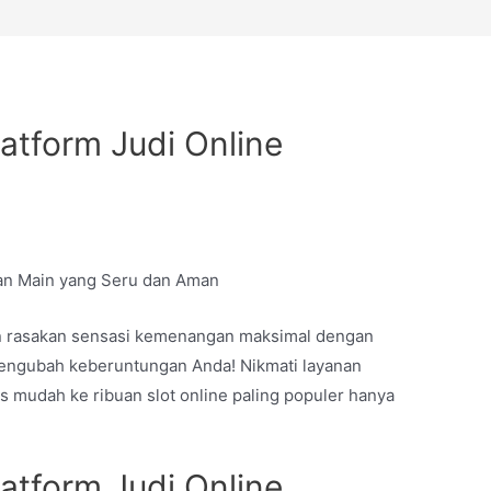
atform Judi Online
an Main yang Seru dan Aman
n rasakan sensasi kemenangan maksimal dengan
mengubah keberuntungan Anda! Nikmati layanan
s mudah ke ribuan slot online paling populer hanya
atform Judi Online