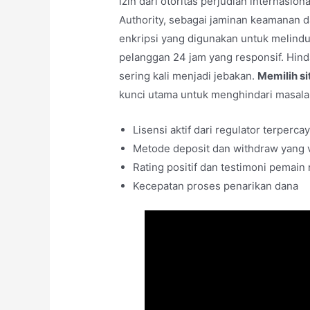
izin dari otoritas perjudian internasi
Authority, sebagai jaminan keamanan da
enkripsi yang digunakan untuk melindun
pelanggan 24 jam yang responsif. Hinda
sering kali menjadi jebakan.
Memilih s
kunci utama untuk menghindari masalah
Lisensi aktif dari regulator terperca
Metode deposit dan withdraw yang v
Rating positif dan testimoni pemain 
Kecepatan proses penarikan dana