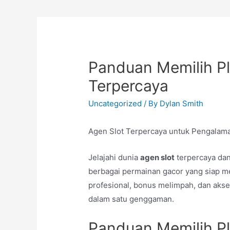
Panduan Memilih Pl
Terpercaya
Uncategorized
/ By
Dylan Smith
Agen Slot Terpercaya untuk Pengalam
Jelajahi dunia
agen slot
terpercaya da
berbagai permainan gacor yang siap 
profesional, bonus melimpah, dan akse
dalam satu genggaman.
Panduan Memilih Pl