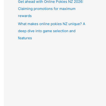
Get ahead with Online Pokies NZ 2026:
Claiming promotions for maximum
rewards
What makes online pokies NZ unique? A
deep dive into game selection and
features