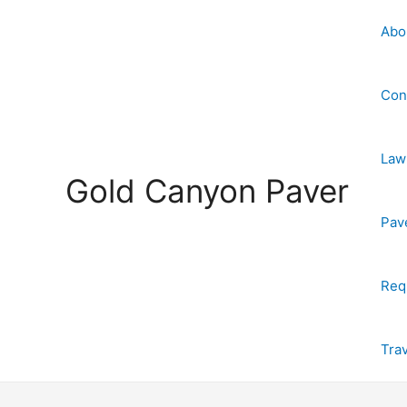
Skip
Abo
to
content
Con
Law
Gold Canyon Paver
Pav
Req
Tra