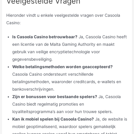
Veelgestelde Vragen
Hieronder vindt u enkele veelgestelde vragen over Casoola
Casino:
Is Casoola Casino betrouwbaar?
Ja, Casoola Casino heeft
een licentie van de Malta Gaming Authority en maakt
gebruik van veilige encryptietechnologie voor
gegevensbeveiliging.
Welke betalingsmethoden worden geaccepteerd?
Casoola Casino ondersteunt verschillende
betalingsmethoden, waaronder creditcards, e-wallets en
bankoverschrijvingen.
Zijn er bonussen voor bestaande spelers?
Ja, Casoola
Casino biedt regelmatig promoties en
loyaliteitsprogramma’s aan voor hun trouwe spelers.
Kan ik mobiel spelen bij Casoola Casino?
Ja, de website is
mobiel geoptimaliseerd, waardoor spelers gemakkelijk
spellen kunnen spelen vanaf hun smartphone of tablet.