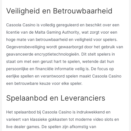
Veiligheid en Betrouwbaarheid
Casoola Casino is volledig gereguleerd en beschikt over een
licentie van de Malta Gaming Authority, wat zorgt voor een
hoge mate van betrouwbaarheid en veiligheid voor spelers.
Gegevensbeveiliging wordt gewaarborgd door het gebruik van
geavanceerde encryptietechnologieën. Dit stelt spelers in
staat om met een gerust hart te spelen, wetende dat hun
persoonlijke en financiële informatie veilig is. De focus op
eerlijke spellen en verantwoord spelen maakt Casoola Casino
een betrouwbare keuze voor elke speler.
Spelaanbod en Leveranciers
Het spelaanbod bij Casoola Casino is indrukwekkend en
varieert van klassieke gokkasten tot moderne video slots en
live dealer games. De spellen zijn afkomstig van