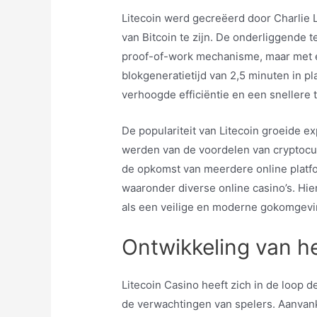
Litecoin werd gecreëerd door Charlie 
van Bitcoin te zijn. De onderliggende 
proof-of-work mechanisme, maar met e
blokgeneratietijd van 2,5 minuten in pl
verhoogde efficiëntie en een snellere 
De populariteit van Litecoin groeide 
werden van de voordelen van cryptocurr
de opkomst van meerdere online platfo
waaronder diverse online casino’s. Hi
als een veilige en moderne gokomgevi
Ontwikkeling van h
Litecoin Casino heeft zich in de loop 
de verwachtingen van spelers. Aanvank