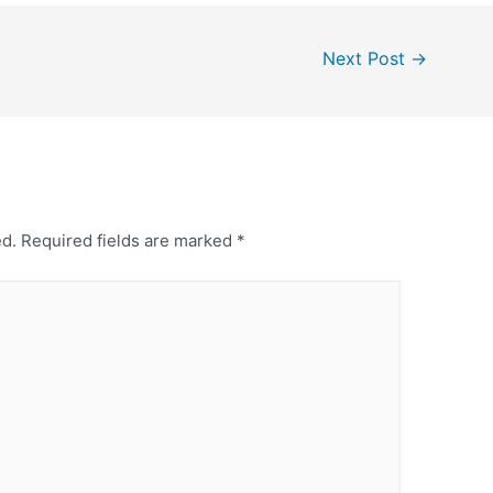
Next Post
→
ed.
Required fields are marked
*