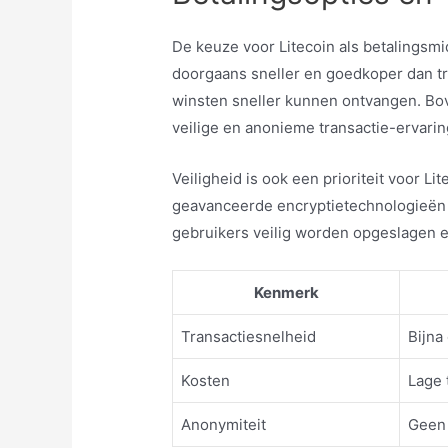
De keuze voor Litecoin als betalingsmi
doorgaans sneller en goedkoper dan tr
winsten sneller kunnen ontvangen. Bo
veilige en anonieme transactie-ervarin
Veiligheid is ook een prioriteit voor L
geavanceerde encryptietechnologieën 
gebruikers veilig worden opgeslagen e
Kenmerk
Transactiesnelheid
Bijna
Kosten
Lage 
Anonymiteit
Geen 