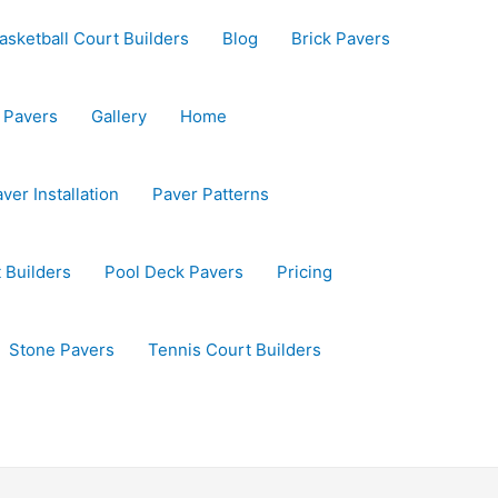
asketball Court Builders
Blog
Brick Pavers
t Pavers
Gallery
Home
ver Installation
Paver Patterns
t Builders
Pool Deck Pavers
Pricing
Stone Pavers
Tennis Court Builders