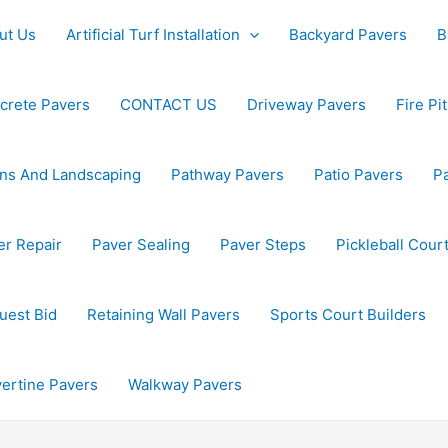
ut Us
Artificial Turf Installation
Backyard Pavers
B
crete Pavers
CONTACT US
Driveway Pavers
Fire Pi
ns And Landscaping
Pathway Pavers
Patio Pavers
Pa
er Repair
Paver Sealing
Paver Steps
Pickleball Cour
uest Bid
Retaining Wall Pavers
Sports Court Builders
vertine Pavers
Walkway Pavers