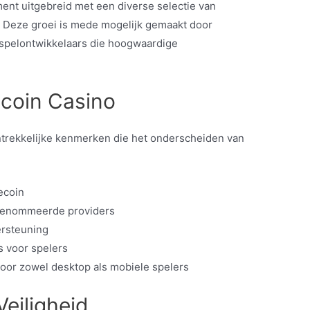
ent uitgebreid met een diverse selectie van
s. Deze groei is mede mogelijk gemaakt door
pelontwikkelaars die hoogwaardige
coin Casino
antrekkelijke kenmerken die het onderscheiden van
tecoin
erenommeerde providers
ersteuning
 voor spelers
voor zowel desktop als mobiele spelers
Veiligheid