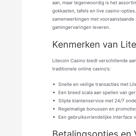
aan, maar tegenwoordig is het assortim
gokkasten, tafels en live casino-optie
samenwerkingen met vooraanstaande s
gamingervaringen leveren.
Kenmerken van Lite
Litecoin Casino biedt verschillende a
traditionele online casino’s:
Snelle en veilige transacties met Li
Een breed scala aan spellen van g
Stipte klantenservice met 24/7 ond
Regelmatige bonussen en promoties
Een gebruiksvriendelijke interface 
Betalingsopties en 