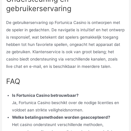
gebruikerservaring
De gebruikerservaring op Fortunica Casino is ontworpen met
de speler in gedachten. De navigatie is intuïtief en het ontwerp
is responsief, wat betekent dat spelers gemakkelijk toegang
hebben tot hun favoriete spellen, ongeacht het apparaat dat
ze gebruiken. Klantenservice is ook van groot belang; het
casino biedt ondersteuning via verschillende kanalen, zoals
live chat en e-mail, en is beschikbaar in meerdere talen.
FAQ
Is Fortunica Casino betrouwbaar?
Ja, Fortunica Casino beschikt over de nodige licenties en
voldoet aan strikte veiligheidsnormen.
Welke betalingsmethoden worden geaccepteerd?
Het casino ondersteunt verschillende methoden,