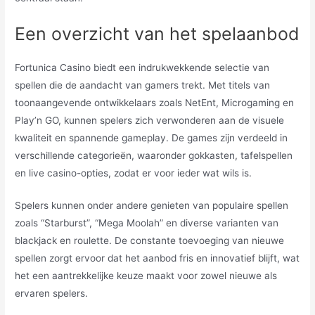
Een overzicht van het spelaanbod
Fortunica Casino biedt een indrukwekkende selectie van
spellen die de aandacht van gamers trekt. Met titels van
toonaangevende ontwikkelaars zoals NetEnt, Microgaming en
Play’n GO, kunnen spelers zich verwonderen aan de visuele
kwaliteit en spannende gameplay. De games zijn verdeeld in
verschillende categorieën, waaronder gokkasten, tafelspellen
en live casino-opties, zodat er voor ieder wat wils is.
Spelers kunnen onder andere genieten van populaire spellen
zoals “Starburst”, “Mega Moolah” en diverse varianten van
blackjack en roulette. De constante toevoeging van nieuwe
spellen zorgt ervoor dat het aanbod fris en innovatief blijft, wat
het een aantrekkelijke keuze maakt voor zowel nieuwe als
ervaren spelers.