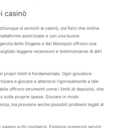
i casinò
hiunque si avvicini ai casinò, sia fisici che online.
 piattaforme autorizzate e con una buona
’Agenzia delle Dogane e dei Monopoli offrono una
igliato leggere recensioni e testimonianze di altri
i propri limiti è fondamentale. Ogni giocatore
niziare a giocare e attenersi rigorosamente a tale
bile offrono strumenti come i limiti di deposito, che
lo sulle proprie spese. Giocare in modo
enza, ma previene anche possibili problemi legati al
e sapere a chi rivolgersi. Esistono numerosi servizi