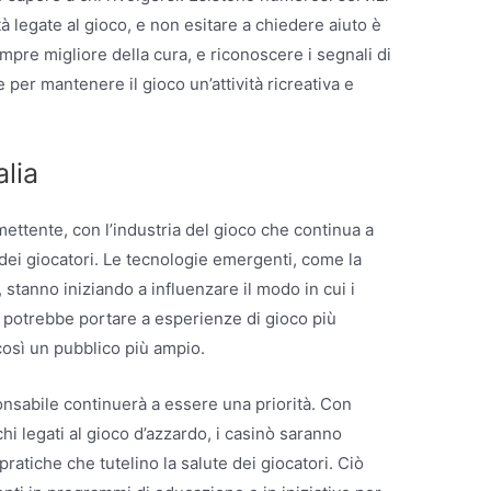
tà legate al gioco, e non esitare a chiedere aiuto è
pre migliore della cura, e riconoscere i segnali di
er mantenere il gioco un’attività ricreativa e
alia
omettente, con l’industria del gioco che continua a
dei giocatori. Le tecnologie emergenti, come la
le, stanno iniziando a influenzare il modo in cui i
ò potrebbe portare a esperienze di gioco più
così un pubblico più ampio.
ponsabile continuerà a essere una priorità. Con
hi legati al gioco d’azzardo, i casinò saranno
ratiche che tutelino la salute dei giocatori. Ciò