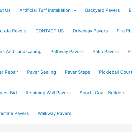
ut Us
Artificial Turf Installation
Backyard Pavers
B
crete Pavers
CONTACT US
Driveway Pavers
Fire Pi
ns And Landscaping
Pathway Pavers
Patio Pavers
Pa
er Repair
Paver Sealing
Paver Steps
Pickleball Cour
uest Bid
Retaining Wall Pavers
Sports Court Builders
vertine Pavers
Walkway Pavers