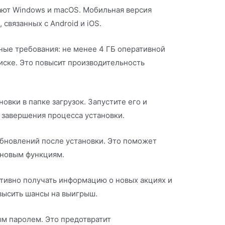
ют Windows и macOS. Мобильная версия
связанных с Android и iOS.
ные требования: не менее 4 ГБ оперативной
диске. Это повысит производительность
овки в папке загрузок. Запустите его и
 завершения процесса установки.
бновлений после установки. Это поможет
 новым функциям.
тивно получать информацию о новых акциях и
высить шансы на выигрыш.
ым паролем. Это предотвратит