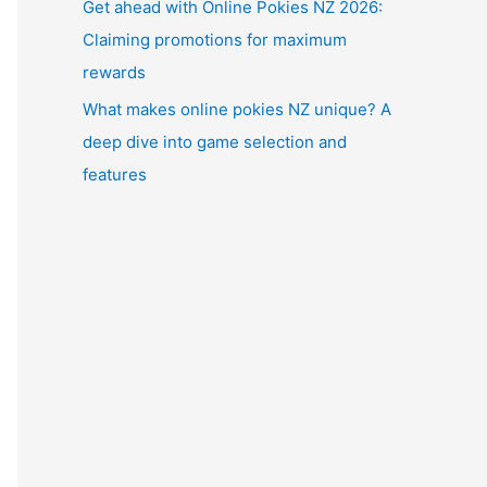
Get ahead with Online Pokies NZ 2026:
Claiming promotions for maximum
rewards
What makes online pokies NZ unique? A
deep dive into game selection and
features