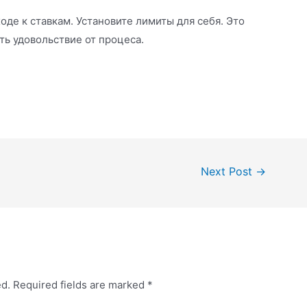
оде к ставкам. Установите лимиты для себя. Это
ть удовольствие от процеса.
Next Post
→
ed.
Required fields are marked
*