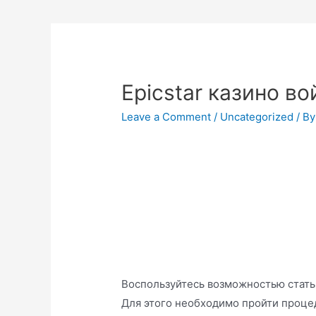
Epicstar казино во
Leave a Comment
/
Uncategorized
/ B
Воспользуйтесь возможностью стать
Для этого необходимо пройти проц