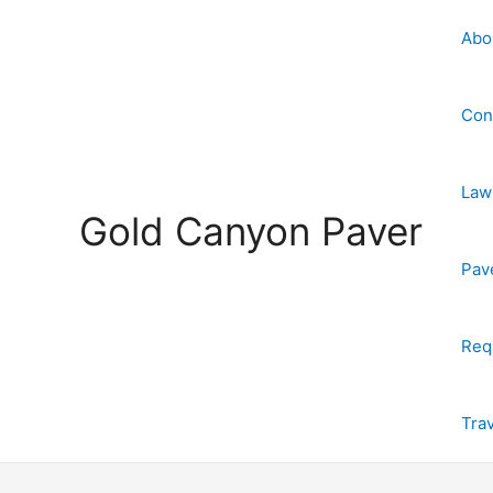
Skip
Abo
to
content
Con
Law
Gold Canyon Paver
Pav
Req
Tra