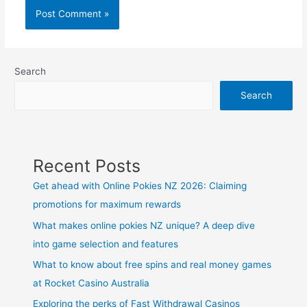
Search
Search
Recent Posts
Get ahead with Online Pokies NZ 2026: Claiming
promotions for maximum rewards
What makes online pokies NZ unique? A deep dive
into game selection and features
What to know about free spins and real money games
at Rocket Casino Australia
Exploring the perks of Fast Withdrawal Casinos