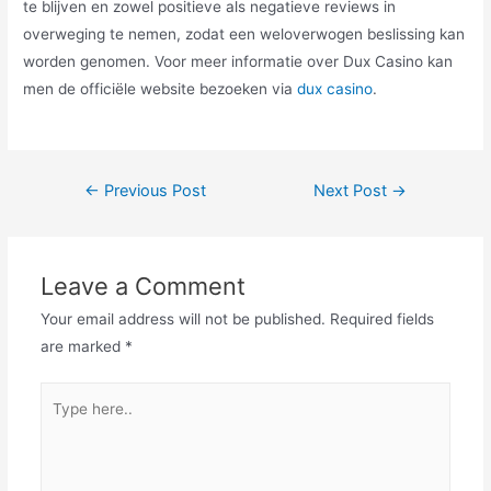
te blijven en zowel positieve als negatieve reviews in
overweging te nemen, zodat een weloverwogen beslissing kan
worden genomen. Voor meer informatie over Dux Casino kan
men de officiële website bezoeken via
dux casino
.
Post
←
Previous Post
Next Post
→
navigation
Leave a Comment
Your email address will not be published.
Required fields
are marked
*
Type
here..