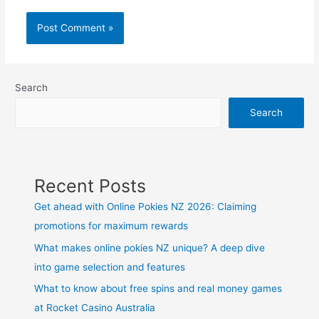
Search
Search
Recent Posts
Get ahead with Online Pokies NZ 2026: Claiming
promotions for maximum rewards
What makes online pokies NZ unique? A deep dive
into game selection and features
What to know about free spins and real money games
at Rocket Casino Australia