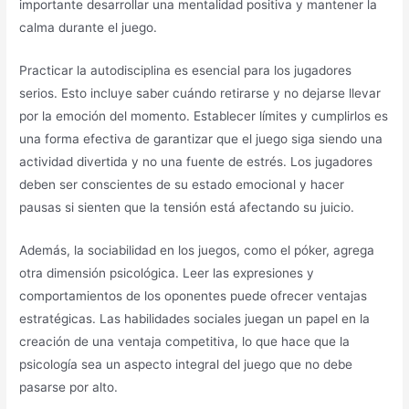
importante desarrollar una mentalidad positiva y mantener la
calma durante el juego.
Practicar la autodisciplina es esencial para los jugadores
serios. Esto incluye saber cuándo retirarse y no dejarse llevar
por la emoción del momento. Establecer límites y cumplirlos es
una forma efectiva de garantizar que el juego siga siendo una
actividad divertida y no una fuente de estrés. Los jugadores
deben ser conscientes de su estado emocional y hacer
pausas si sienten que la tensión está afectando su juicio.
Además, la sociabilidad en los juegos, como el póker, agrega
otra dimensión psicológica. Leer las expresiones y
comportamientos de los oponentes puede ofrecer ventajas
estratégicas. Las habilidades sociales juegan un papel en la
creación de una ventaja competitiva, lo que hace que la
psicología sea un aspecto integral del juego que no debe
pasarse por alto.