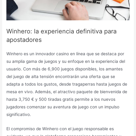
Winhero: la experiencia definitiva para
apostadores
Winhero es un innovador casino en línea que se destaca por
su amplia gama de juegos y su enfoque en la experiencia del
usuario. Con más de 6,900 juegos disponibles, los amantes
del juego de alta tensión encontrarán una oferta que se
adapta a todos los gustos, desde tragaperras hasta juegos de
mesa en vivo. Además, el atractivo paquete de bienvenida de
hasta 3,750 € y 500 tiradas gratis permite a los nuevos
jugadores comenzar su aventura de juego con un impulso
significativo.
El compromiso de Winhero con el juego responsable es