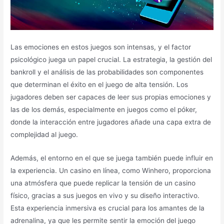
Las emociones en estos juegos son intensas, y el factor
psicológico juega un papel crucial. La estrategia, la gestión del
bankroll y el análisis de las probabilidades son componentes
que determinan el éxito en el juego de alta tensión. Los
jugadores deben ser capaces de leer sus propias emociones y
las de los demás, especialmente en juegos como el póker,
donde la interacción entre jugadores añade una capa extra de
complejidad al juego.
Además, el entorno en el que se juega también puede influir en
la experiencia. Un casino en línea, como Winhero, proporciona
una atmósfera que puede replicar la tensión de un casino
físico, gracias a sus juegos en vivo y su diseño interactivo.
Esta experiencia inmersiva es crucial para los amantes de la
adrenalina, ya que les permite sentir la emoción del juego