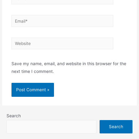
Email*
Website
Save my name, email, and website in this browser for the
next time I comment.
Search
Search