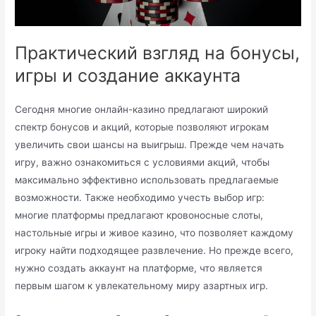
Практический взгляд на бонусы,
игры и создание аккаунта
Сегодня многие онлайн-казино предлагают широкий
спектр бонусов и акций, которые позволяют игрокам
увеличить свои шансы на выигрыш. Прежде чем начать
игру, важно ознакомиться с условиями акций, чтобы
максимально эффективно использовать предлагаемые
возможности. Также необходимо учесть выбор игр:
многие платформы предлагают кровоносные слоты,
настольные игры и живое казино, что позволяет каждому
игроку найти подходящее развлечение. Но прежде всего,
нужно создать аккаунт на платформе, что является
первым шагом к увлекательному миру азартных игр.