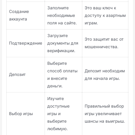
Заполните
Это ваш ключ к
Создание
необходимые
доступу к азартным
аккаунта
поля на сайте.
играм.
Загрузите
Это защитит вас от
Подтверждение
документы для
мошенничества.
верификации.
Выберите
способ оплаты
Депозит необходим
Депозит
и внесите
для начала игры.
деньги.
Изучите
доступные
Правильный выбор
Выбор игры
игры и
игры увеличивает
выберите
шансы на выигрыш.
любимую.