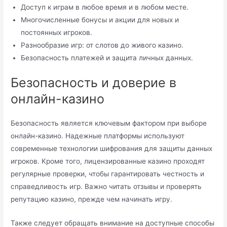
Доступ к играм в любое время и в любом месте.
Многочисленные бонусы и акции для новых и
постоянных игроков.
Разнообразие игр: от слотов до живого казино.
Безопасность платежей и защита личных данных.
Безопасность и доверие в
онлайн-казино
Безопасность является ключевым фактором при выборе
онлайн-казино. Надежные платформы используют
современные технологии шифрования для защиты данных
игроков. Кроме того, лицензированные казино проходят
регулярные проверки, чтобы гарантировать честность и
справедливость игр. Важно читать отзывы и проверять
репутацию казино, прежде чем начинать игру.
Также следует обращать внимание на доступные способы