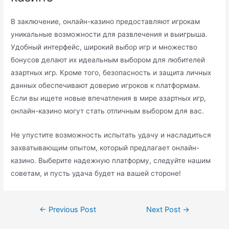
В заключение, онлайн-казино предоставляют игрокам
уникальные возможности для развлечения и выигрыша.
Удобный интерфейс, широкий выбор игр и множество
бонусов делают их идеальным выбором для любителей
азартных игр. Кроме того, безопасность и защита личных
данных обеспечивают доверие игроков к платформам.
Если вы ищете новые впечатления в мире азартных игр,
онлайн-казино могут стать отличным выбором для вас.
Не упустите возможность испытать удачу и насладиться
захватывающим опытом, который предлагает онлайн-
казино. Выберите надежную платформу, следуйте нашим
советам, и пусть удача будет на вашей стороне!
Post
←
Previous Post
Next Post
→
navigation