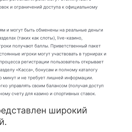
овок и ограничений доступа к официальному
ям и могут быть обменены на реальные деньги
зделах (таких как слоты), live-казино,
игроки получают баллы. Приветственный пакет
стоянные игроки могут участвовать в турнирах и
 процесса регистрации пользователь открывает
азделу «Касса», бонусам и полному каталогу
о минут и не требует лишней информации.
егко управлять своим балансом (получая доступ
иному счету для казино и спортивных ставок.
редставлен широкий
й.