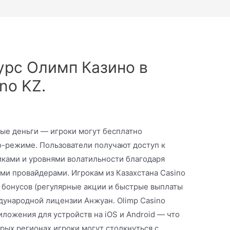
рс Олимп Казино в
no KZ.
ные деньги — игроки могут бесплатно
о-режиме. Пользователи получают доступ к
ками и уровнями волатильности благодаря
ми провайдерами. Игрокам из Казахстана Casino
бонусов (регулярные акции и быстрые выплаты
еждународной лицензии Анжуан.
Olimp Casino
ложения для устройств на iOS и Android — что
орых регионах игроки могут столкнуться с