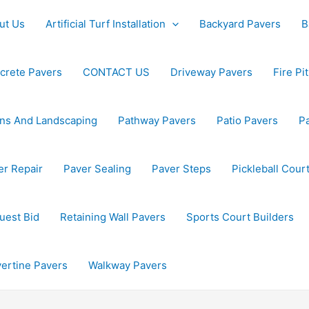
ut Us
Artificial Turf Installation
Backyard Pavers
B
crete Pavers
CONTACT US
Driveway Pavers
Fire Pi
ns And Landscaping
Pathway Pavers
Patio Pavers
Pa
er Repair
Paver Sealing
Paver Steps
Pickleball Cour
uest Bid
Retaining Wall Pavers
Sports Court Builders
vertine Pavers
Walkway Pavers