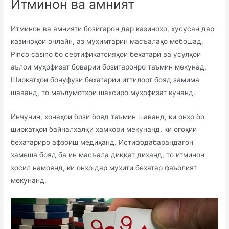
Итминон ва амният
Итминон ва амнияти бозигарон дар казиноҳо, хусусан дар
казиноҳои онлайн, аз муҳимтарин масъалаҳо мебошад.
Pinco casino бо сертификатсияҳои бехатарӣ ва усулҳои
аълои муҳофизат боварии бозигаронро таъмин мекунад.
Ширкатҳои бонуфузи бехатарии иттилоот бояд замима
шаванд, то маълумотҳои шахсиро муҳофизат кунанд.
Инчунин, хонаҳои бозӣ бояд таъмин шаванд, ки онҳо бо
ширкатҳои байналхалқӣ ҳамкорӣ мекунанд, ки огоҳии
бехатариро афзоиш медиҳанд. Истифодабарандагон
ҳамеша бояд ба ин масъала диққат диҳанд, то итминон
ҳосил намоянд, ки онҳо дар муҳити бехатар фаъолият
мекунанд.