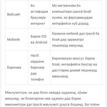
Бо
Мо метавонем бо
истифодаи
компьютери шахсӣ бозӣ
Вебсайт
браузери
кунем, ки фароҳамшудаи
интернет
интерфейси хуб дорад.
Казинои мобилӣ дастрасӣ ба
Барои iOS
Мобилӣ
бозӣ дар ҳаракатро
ва Android
пешниҳод мекунад.
Насб
Барномаҳои махсус барои
кардани
бозӣ, интерфейси беҳтар ва
Барнома
барнома
дастгирии доимӣ пешниҳод
дар
мекунанд.
телефон
Маълумотҳое, ки дар боло оварда шудаанд, кӯмак
мекунад, ки бозигарони нав одамон дар бораи
имкониятҳои дастрасӣ маълумот дошта бошанд. Ба поёни