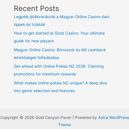
Recent Posts
Legjobb játékvariációk a Magyar Online Casino-ban:
tippek és trükkök
How to get started at Godz Casino: Your ultimate
guide for new players
Magyar Online Casino: Bónuszok és élő cashback
lehetőségek felfedezése
Get ahead with Online Pokies NZ 2026: Claiming
promotions for maximum rewards
What makes online pokies NZ unique? A deep dive
into game selection and features
Copyright © 2026 Gold Canyon Paver | Powered by
Astra WordPress
Theme