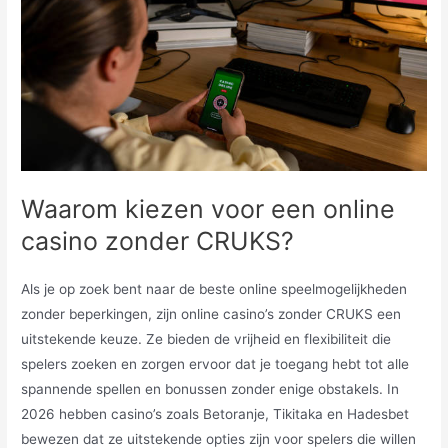
Waarom kiezen voor een online
casino zonder CRUKS?
Als je op zoek bent naar de beste online speelmogelijkheden
zonder beperkingen, zijn online casino’s zonder CRUKS een
uitstekende keuze. Ze bieden de vrijheid en flexibiliteit die
spelers zoeken en zorgen ervoor dat je toegang hebt tot alle
spannende spellen en bonussen zonder enige obstakels. In
2026 hebben casino’s zoals Betoranje, Tikitaka en Hadesbet
bewezen dat ze uitstekende opties zijn voor spelers die willen