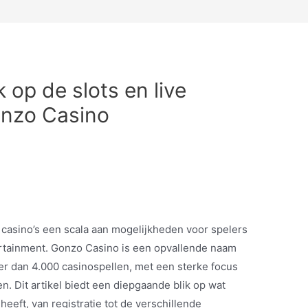
 op de slots en live
onzo Casino
 casino’s een scala aan mogelijkheden voor spelers
ertainment. Gonzo Casino is een opvallende naam
er dan 4.000 casinospellen, met een sterke focus
en. Dit artikel biedt een diepgaande blik op wat
heeft, van registratie tot de verschillende