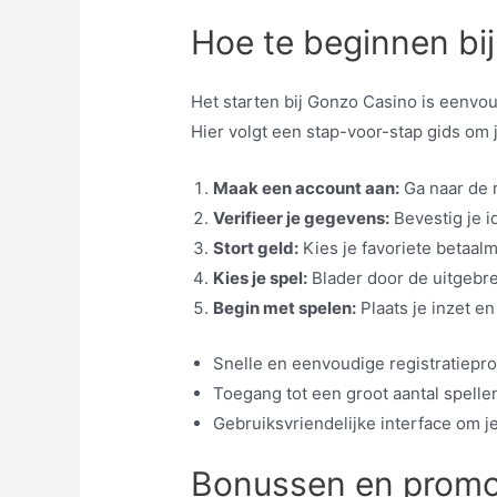
Hoe te beginnen bi
Het starten bij Gonzo Casino is eenvou
Hier volgt een stap-voor-stap gids om 
Maak een account aan:
Ga naar de r
Verifieer je gegevens:
Bevestig je i
Stort geld:
Kies je favoriete betaal
Kies je spel:
Blader door de uitgebrei
Begin met spelen:
Plaats je inzet e
Snelle en eenvoudige registratiepr
Toegang tot een groot aantal spellen
Gebruiksvriendelijke interface om j
Bonussen en promot