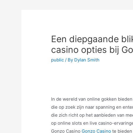
Een diepgaande blik
casino opties bij G
public
/ By
Dylan Smith
In de wereld van online gokken bieden
die op zoek zijn naar spanning en ent
die zich richt op het aanbieden van me
op online slots en live casino-ervaring
Gonzo Casino
Gonzo Casino
te bieden 