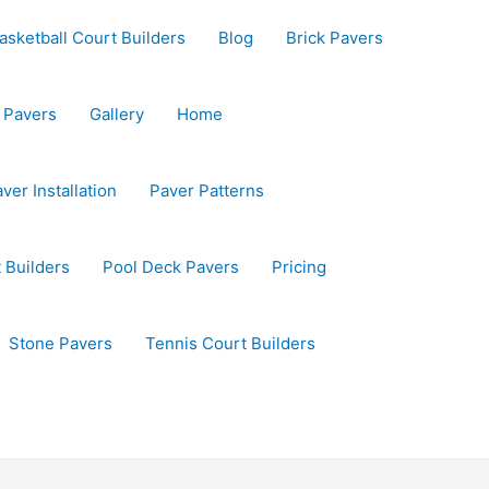
asketball Court Builders
Blog
Brick Pavers
t Pavers
Gallery
Home
ver Installation
Paver Patterns
t Builders
Pool Deck Pavers
Pricing
Stone Pavers
Tennis Court Builders