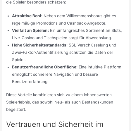
die Spieler besonders schätzen:
Attraktive Boni:
Neben dem Willkommensbonus gibt es
regelmäßige Promotions und Cashback-Angebote.
Vielfalt an Spielen:
Ein umfangreiches Sortiment an Slots,
Live-Casino und Tischspielen sorgt für Abwechslung.
Hohe Sicherheitsstandards:
SSL-Verschlüsselung und
Zwei-Faktor-Authentifizierung schützen die Daten der
Spieler.
Benutzerfreundliche Oberfläche:
Eine intuitive Plattform
ermöglicht schnellere Navigation und bessere
Benutzererfahrung.
Diese Vorteile kombinieren sich zu einem lohnenswerten
Spielerlebnis, das sowohl Neu- als auch Bestandskunden
begeistert.
Vertrauen und Sicherheit im