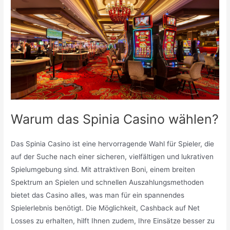
Warum das Spinia Casino wählen?
Das Spinia Casino ist eine hervorragende Wahl für Spieler, die
auf der Suche nach einer sicheren, vielfältigen und lukrativen
Spielumgebung sind. Mit attraktiven Boni, einem breiten
Spektrum an Spielen und schnellen Auszahlungsmethoden
bietet das Casino alles, was man für ein spannendes
Spielerlebnis benötigt. Die Möglichkeit, Cashback auf Net
Losses zu erhalten, hilft Ihnen zudem, Ihre Einsätze besser zu