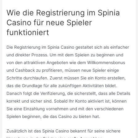
Wie die Registrierung im Spinia
Casino für neue Spieler
funktioniert
Die Registrierung im Spinia Casino gestaltet sich als einfacher
und direkter Prozess. Um mit dem Spielen zu beginnen und
von den attraktiven Angeboten wie dem Willkommensbonus
und Cashback zu profitieren, müssen neue Spieler einige
Schritte durchlaufen. Zuerst müssen Sie ein Konto erstellen,
das die Grundlage für alle zukünftigen Aktivitäten bildet.
Danach folgt die Verifizierung, die sicherstellt, dass alle Details
korrekt und sicher sind. Sobald Ihr Konto aktiviert ist, können
Sie eine Einzahlung vornehmen und mit den verschiedenen
Spielen beginnen, die das Casino zu bieten hat.
Zusätzlich ist das Spinia Casino bekannt für seine sichere