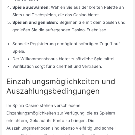
Spiele auswählen:
Wählen Sie aus der breiten Palette an
Slots und Tischspielen, die das Casino bietet.
Spielen und genießen:
Beginnen Sie mit dem Spielen und
genießen Sie die aufregenden Casino-Erlebnisse.
Schnelle Registrierung ermöglicht sofortigen Zugriff auf
Spiele.
Der Willkommensbonus bietet zusätzliche Spielmittel.
Verifikation sorgt für Sicherheit und Vertrauen.
Einzahlungsmöglichkeiten und
Auszahlungsbedingungen
Im Spinia Casino stehen verschiedene
Einzahlungsmöglichkeiten zur Verfügung, die es Spielern
erleichtern, Geld auf ihr Konto zu bringen. Die
Auszahlungsmethoden sind ebenso vielfältig und schnell,