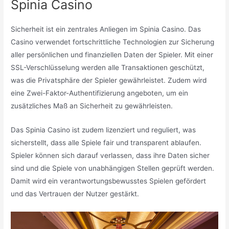
Spinia Casino
Sicherheit ist ein zentrales Anliegen im Spinia Casino. Das
Casino verwendet fortschrittliche Technologien zur Sicherung
aller persönlichen und finanziellen Daten der Spieler. Mit einer
SSL-Verschlüsselung werden alle Transaktionen geschützt,
was die Privatsphäre der Spieler gewährleistet. Zudem wird
eine Zwei-Faktor-Authentifizierung angeboten, um ein
zusätzliches Maß an Sicherheit zu gewährleisten.
Das Spinia Casino ist zudem lizenziert und reguliert, was
sicherstellt, dass alle Spiele fair und transparent ablaufen.
Spieler können sich darauf verlassen, dass ihre Daten sicher
sind und die Spiele von unabhängigen Stellen geprüft werden.
Damit wird ein verantwortungsbewusstes Spielen gefördert
und das Vertrauen der Nutzer gestärkt.