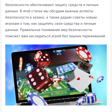
безопасности обеспечивают защиту средств и личных
данных. В этой статье мы обсудим важные аспекты
безопасности в казино, а также дадим советы новым
игрокам о том, как защитить свои средства и личные
данные. Правильное понимание мер безопасности
поможет вам насладиться игрой без лишних переживаний.