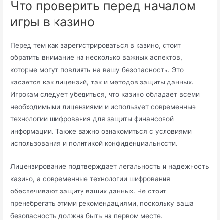
Что проверить перед началом
игры в казино
Перед тем как зарегистрироваться в казино, стоит
обратить внимание на несколько важных аспектов,
которые могут повлиять на вашу безопасность. Это
касается как лицензий, так и методов защиты данных.
Игрокам следует убедиться, что казино обладает всеми
необходимыми лицензиями и использует современные
технологии шифрования для защиты финансовой
информации. Также важно ознакомиться с условиями
использования и политикой конфиденциальности.
Лицензирование подтверждает легальность и надежность
казино, а современные технологии шифрования
обеспечивают защиту ваших данных. Не стоит
пренебрегать этими рекомендациями, поскольку ваша
безопасность должна быть на первом месте.