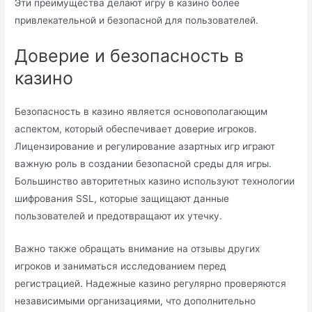
Эти преимущества делают игру в казино более
привлекательной и безопасной для пользователей.
Доверие и безопасность в
казино
Безопасность в казино является основополагающим
аспектом, который обеспечивает доверие игроков.
Лицензирование и регулирование азартных игр играют
важную роль в создании безопасной среды для игры.
Большинство авторитетных казино используют технологии
шифрования SSL, которые защищают данные
пользователей и предотвращают их утечку.
Важно также обращать внимание на отзывы других
игроков и заниматься исследованием перед
регистрацией. Надежные казино регулярно проверяются
независимыми организациями, что дополнительно