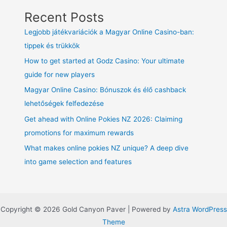
Recent Posts
Legjobb játékvariációk a Magyar Online Casino-ban:
tippek és trükkök
How to get started at Godz Casino: Your ultimate
guide for new players
Magyar Online Casino: Bónuszok és élő cashback
lehetőségek felfedezése
Get ahead with Online Pokies NZ 2026: Claiming
promotions for maximum rewards
What makes online pokies NZ unique? A deep dive
into game selection and features
Copyright © 2026 Gold Canyon Paver | Powered by
Astra WordPress
Theme