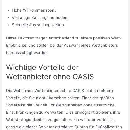
Hohe Willkommensboni.
Vielfältige Zahlungsmethoden.
Schnelle Auszahlungszeiten.
Diese Faktoren tragen entscheidend zu einem positiven Wett-
Erlebnis bei und sollten bei der Auswahl eines Wettanbieters
berücksichtigt werden.
Wichtige Vorteile der
Wettanbieter ohne OASIS
Die Wahl eines Wettanbieters ohne OASIS bietet mehrere
Vorteile, die Sie nicht übersehen sollten. Einer der größten
Vorteile ist die Freiheit, Ihr Wettguthaben ohne zusätzliche
Einschränkungen zu verwalten. Dies ermöglicht Spielern, ihre
Wettstrategie flexibler zu gestalten. Ein weiterer Vorteil ist,
dass viele dieser Anbieter attraktive Quoten für Fußballwetten