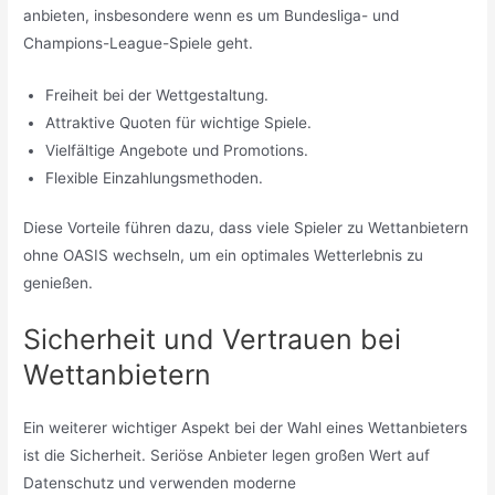
anbieten, insbesondere wenn es um Bundesliga- und
Champions-League-Spiele geht.
Freiheit bei der Wettgestaltung.
Attraktive Quoten für wichtige Spiele.
Vielfältige Angebote und Promotions.
Flexible Einzahlungsmethoden.
Diese Vorteile führen dazu, dass viele Spieler zu Wettanbietern
ohne OASIS wechseln, um ein optimales Wetterlebnis zu
genießen.
Sicherheit und Vertrauen bei
Wettanbietern
Ein weiterer wichtiger Aspekt bei der Wahl eines Wettanbieters
ist die Sicherheit. Seriöse Anbieter legen großen Wert auf
Datenschutz und verwenden moderne