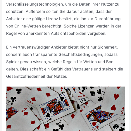
Verschlüsselungstechnologien, um die Daten ihrer Nutzer zu
schützen. Außerdem sollten Sie darauf achten, dass der
Anbieter eine gültige Lizenz besitzt, die ihn zur Durchführung
von Online-Wetten berechtigt. Solche Lizenzen werden in der
Regel von anerkannten Aufsichtsbehörden vergeben.
Ein vertrauenswürdiger Anbieter bietet nicht nur Sicherheit,
sondern auch transparente Geschäftsbedingungen, sodass
Spieler genau wissen, welche Regeln für Wetten und Boni
gelten. Dies schafft ein Gefühl des Vertrauens und steigert die
Gesamtzufriedenheit der Nutzer.