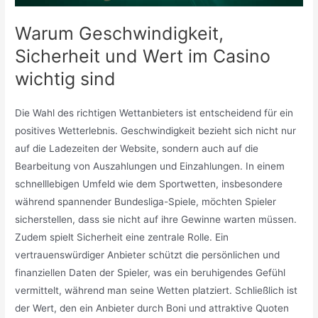
Warum Geschwindigkeit,
Sicherheit und Wert im Casino
wichtig sind
Die Wahl des richtigen Wettanbieters ist entscheidend für ein
positives Wetterlebnis. Geschwindigkeit bezieht sich nicht nur
auf die Ladezeiten der Website, sondern auch auf die
Bearbeitung von Auszahlungen und Einzahlungen. In einem
schnelllebigen Umfeld wie dem Sportwetten, insbesondere
während spannender Bundesliga-Spiele, möchten Spieler
sicherstellen, dass sie nicht auf ihre Gewinne warten müssen.
Zudem spielt Sicherheit eine zentrale Rolle. Ein
vertrauenswürdiger Anbieter schützt die persönlichen und
finanziellen Daten der Spieler, was ein beruhigendes Gefühl
vermittelt, während man seine Wetten platziert. Schließlich ist
der Wert, den ein Anbieter durch Boni und attraktive Quoten