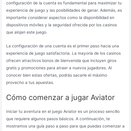
configuración de la cuenta es fundamental para maximizar tu
experiencia de juego y las posibilidades de ganar. Además, es
importante considerar aspectos como la disponibilidad en
dispositivos móviles y la seguridad ofrecida por los casinos
que alojan este juego.
La configuración de una cuenta es el primer paso hacia una
experiencia de juego satisfactoria. La mayoría de los casinos
ofrecen atractivos bonos de bienvenida que incluyen giros
gratis y promociones para atraer a nuevos jugadores. Al
conocer bien estas ofertas, podrás sacarle el máximo
provecho a tus apuestas.
Cómo comenzar a jugar Aviator
Iniciar tu aventura en el juego Aviator es un proceso sencillo
que requiere algunos pasos básicos. A continuación, te
mostramos una guía paso a paso para que puedas comenzar a