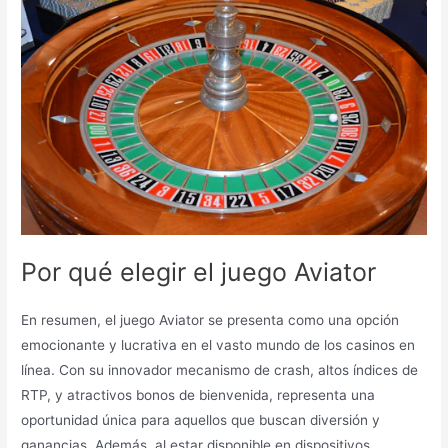
Por qué elegir el juego Aviator
En resumen, el juego Aviator se presenta como una opción
emocionante y lucrativa en el vasto mundo de los casinos en
línea. Con su innovador mecanismo de crash, altos índices de
RTP, y atractivos bonos de bienvenida, representa una
oportunidad única para aquellos que buscan diversión y
ganancias. Además, al estar disponible en dispositivos