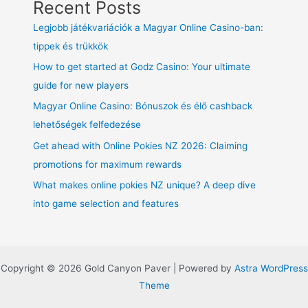
Recent Posts
Legjobb játékvariációk a Magyar Online Casino-ban:
tippek és trükkök
How to get started at Godz Casino: Your ultimate
guide for new players
Magyar Online Casino: Bónuszok és élő cashback
lehetőségek felfedezése
Get ahead with Online Pokies NZ 2026: Claiming
promotions for maximum rewards
What makes online pokies NZ unique? A deep dive
into game selection and features
Copyright © 2026 Gold Canyon Paver | Powered by
Astra WordPress
Theme