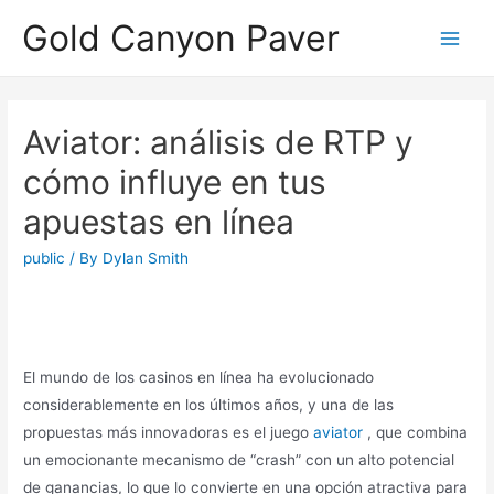
Skip
Gold Canyon Paver
to
Main
content
Men
Aviator: análisis de RTP y
cómo influye en tus
apuestas en línea
public
/ By
Dylan Smith
El mundo de los casinos en línea ha evolucionado
considerablemente en los últimos años, y una de las
propuestas más innovadoras es el juego
aviator
, que combina
un emocionante mecanismo de “crash” con un alto potencial
de ganancias, lo que lo convierte en una opción atractiva para