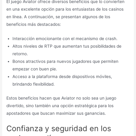
El juego Aviator ofrece diversos beneficios que lo convierten
en una excelente opción para los entusiastas de los casinos
en línea. A continuación, se presentan algunos de los
beneficios más destacados:
Interacción emocionante con el mecanismo de crash.
Altos niveles de RTP que aumentan tus posibilidades de
retorno.
Bonos atractivos para nuevos jugadores que permiten
empezar con buen pie.
Acceso a la plataforma desde dispositivos móviles,
brindando flexibilidad.
Estos beneficios hacen que Aviator no solo sea un juego
divertido, sino también una opción estratégica para los
apostadores que buscan maximizar sus ganancias.
Confianza y seguridad en los