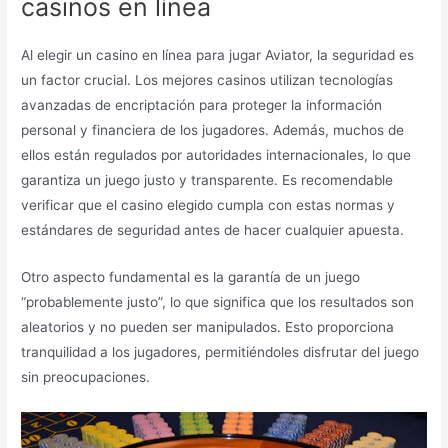
casinos en línea
Al elegir un casino en línea para jugar Aviator, la seguridad es
un factor crucial. Los mejores casinos utilizan tecnologías
avanzadas de encriptación para proteger la información
personal y financiera de los jugadores. Además, muchos de
ellos están regulados por autoridades internacionales, lo que
garantiza un juego justo y transparente. Es recomendable
verificar que el casino elegido cumpla con estas normas y
estándares de seguridad antes de hacer cualquier apuesta.
Otro aspecto fundamental es la garantía de un juego
“probablemente justo”, lo que significa que los resultados son
aleatorios y no pueden ser manipulados. Esto proporciona
tranquilidad a los jugadores, permitiéndoles disfrutar del juego
sin preocupaciones.