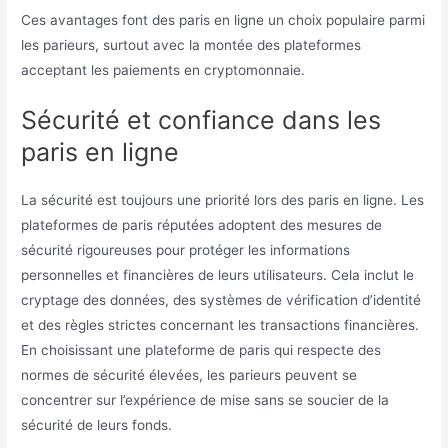
Ces avantages font des paris en ligne un choix populaire parmi
les parieurs, surtout avec la montée des plateformes
acceptant les paiements en cryptomonnaie.
Sécurité et confiance dans les
paris en ligne
La sécurité est toujours une priorité lors des paris en ligne. Les
plateformes de paris réputées adoptent des mesures de
sécurité rigoureuses pour protéger les informations
personnelles et financières de leurs utilisateurs. Cela inclut le
cryptage des données, des systèmes de vérification d’identité
et des règles strictes concernant les transactions financières.
En choisissant une plateforme de paris qui respecte des
normes de sécurité élevées, les parieurs peuvent se
concentrer sur l’expérience de mise sans se soucier de la
sécurité de leurs fonds.