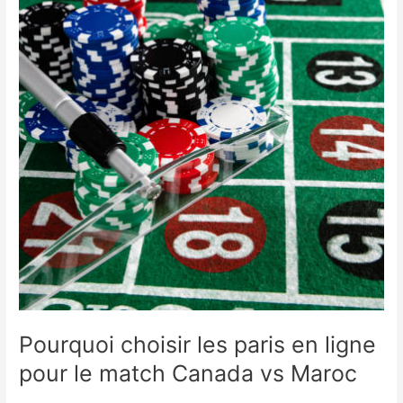
Pourquoi choisir les paris en ligne
pour le match Canada vs Maroc