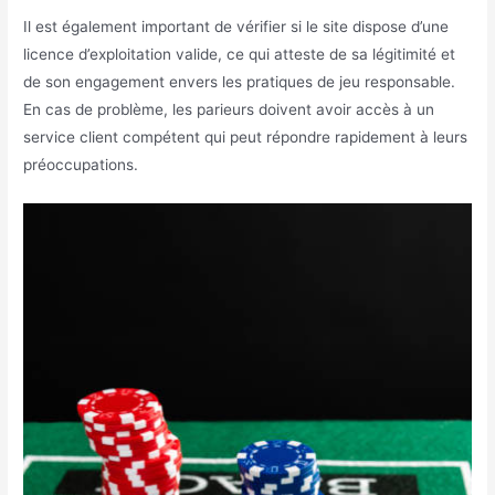
Il est également important de vérifier si le site dispose d’une
licence d’exploitation valide, ce qui atteste de sa légitimité et
de son engagement envers les pratiques de jeu responsable.
En cas de problème, les parieurs doivent avoir accès à un
service client compétent qui peut répondre rapidement à leurs
préoccupations.