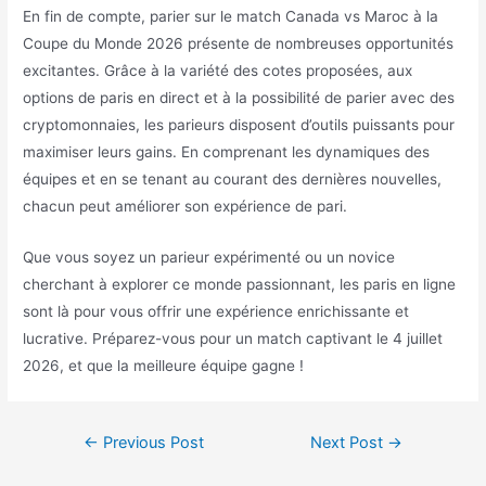
En fin de compte, parier sur le match Canada vs Maroc à la
Coupe du Monde 2026 présente de nombreuses opportunités
excitantes. Grâce à la variété des cotes proposées, aux
options de paris en direct et à la possibilité de parier avec des
cryptomonnaies, les parieurs disposent d’outils puissants pour
maximiser leurs gains. En comprenant les dynamiques des
équipes et en se tenant au courant des dernières nouvelles,
chacun peut améliorer son expérience de pari.
Que vous soyez un parieur expérimenté ou un novice
cherchant à explorer ce monde passionnant, les paris en ligne
sont là pour vous offrir une expérience enrichissante et
lucrative. Préparez-vous pour un match captivant le 4 juillet
2026, et que la meilleure équipe gagne !
Post
←
Previous Post
Next Post
→
navigation