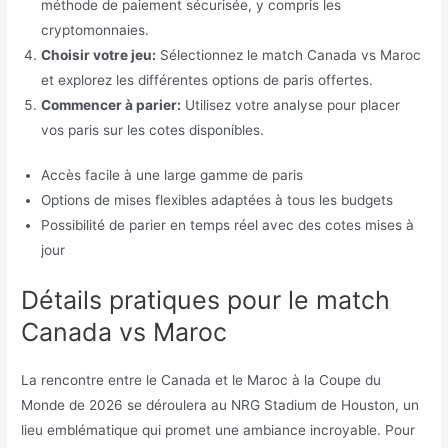
méthode de paiement sécurisée, y compris les
cryptomonnaies.
Choisir votre jeu:
Sélectionnez le match Canada vs Maroc
et explorez les différentes options de paris offertes.
Commencer à parier:
Utilisez votre analyse pour placer
vos paris sur les cotes disponibles.
Accès facile à une large gamme de paris
Options de mises flexibles adaptées à tous les budgets
Possibilité de parier en temps réel avec des cotes mises à
jour
Détails pratiques pour le match
Canada vs Maroc
La rencontre entre le Canada et le Maroc à la Coupe du
Monde de 2026 se déroulera au NRG Stadium de Houston, un
lieu emblématique qui promet une ambiance incroyable. Pour