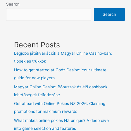
Search
Search
Recent Posts
Legjobb játékvariációk a Magyar Online Casino-ban:
tippek és trükkök
How to get started at Godz Casino: Your ultimate
guide for new players
Magyar Online Casino: Bónuszok és élő cashback
lehetőségek felfedezése
Get ahead with Online Pokies NZ 2026: Claiming
promotions for maximum rewards
What makes online pokies NZ unique? A deep dive
into game selection and features